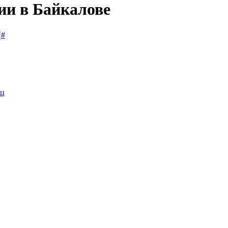
ии в Байкалове
#
иц