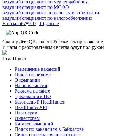
ведущий специалист по мерчендайзингу
ведущий специалист по МСФО
ведущий специалист по налогам и отчетности
ведущий специалист по налогообложению
В начало
6
7
8
9
10
...
19
дальше
Сканируйте QR-код, чтобы скачать приложение
И чаты с работодателями всегда будут под рукой
HeadHunter
Размещение вакансий
Поиск по резюме
О компании
Наши вакансии
Реклама на сайте
Требования к ПО
Безопасный HeadHunter
HeadHunter API
Партнерам
Инвесторам
Каталог компаний
Поиск по вакансиям в Байкалове
Сетка: соцсеть для нетворкинга