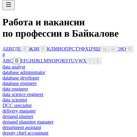
Работа и вакансии
по профессии в Байкалове
А
Б
В
Г
Д
Е
Ж
З
И
К
Л
М
Н
О
П
Р
С
Т
У
Ф
Х
Ц
Ч
Ш
Э
Ю
Ё
Й
Щ
Ы
Я
#
A
B
C
E
F
G
H
I
J
K
L
M
N
O
P
Q
R
S
T
U
V
W
X
D
Y
Z
data analyst
database administrator
database developer
database engineer
data engineer
data science engineer
data scientist
DCC specialist
delivery manager
demand planner
demand planning manager
department assistant
deputy chief accountant