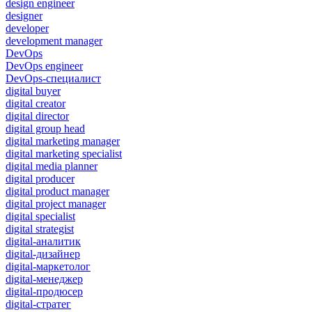
design engineer
designer
developer
development manager
DevOps
DevOps engineer
DevOps-специалист
digital buyer
digital creator
digital director
digital group head
digital marketing manager
digital marketing specialist
digital media planner
digital producer
digital product manager
digital project manager
digital specialist
digital strategist
digital-аналитик
digital-дизайнер
digital-маркетолог
digital-менеджер
digital-продюсер
digital-стратег