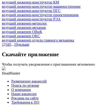
ведущий инженер-конструктор КМ
ведущий инженер-конструктор машиностроение
ведущий инженер-конструктор ПГС
ведущий инженер-конструктор проектировщик
ведущий инженер-конструктор РЭА
ведущий инженер-метролог
ведущий инженер-механик
ведущий инженер ОВиК
ведущий инженер ОКС
ведущий инженер отдела главного механика
1
2
3
4
5
...
19
дальше
Скачайте приложение
Чтобы получать уведомления о приглашениях мгновенно
HeadHunter
Размещение вакансий
Поиск по резюме
О компании
Наши вакансии
Реклама на сайте
Требования к ПО