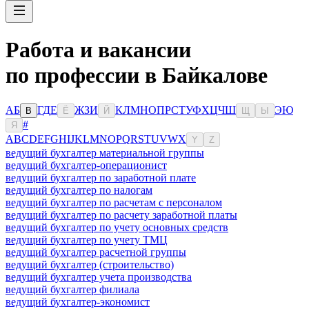
Работа и вакансии
по профессии в Байкалове
А
Б
Г
Д
Е
Ж
З
И
К
Л
М
Н
О
П
Р
С
Т
У
Ф
Х
Ц
Ч
Ш
Э
Ю
В
Ё
Й
Щ
Ы
#
Я
A
B
C
D
E
F
G
H
I
J
K
L
M
N
O
P
Q
R
S
T
U
V
W
X
Y
Z
ведущий бухгалтер материальной группы
ведущий бухгалтер-операционист
ведущий бухгалтер по заработной плате
ведущий бухгалтер по налогам
ведущий бухгалтер по расчетам с персоналом
ведущий бухгалтер по расчету заработной платы
ведущий бухгалтер по учету основных средств
ведущий бухгалтер по учету ТМЦ
ведущий бухгалтер расчетной группы
ведущий бухгалтер (строительство)
ведущий бухгалтер учета производства
ведущий бухгалтер филиала
ведущий бухгалтер-экономист