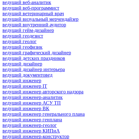
ведущий веб-аналитик
ведущий веб-программист
ведущий ветеринарный врач
ведущий визуальный мерчендайзер
ведущий внутренний аудитор
ведущий гейм-дизайнер
ведущий геодезист
ведущий геолог
ведущий геофизик
ведущий графический дизайнер
ведущий детских праздников
ведущий дизайнер
ведущий дизайнер интерьера
ведущий документовед
ведущий инженер
ведущий инженер IT
ведущий инженер авторского надзора
ведущий инженер-аналитик
ведущий инженер АСУ ТП
ведущий инженер ВК
ведущий инженер генерального плана
ведущий инженер генплана
ведущий инженер-геолог
ведущий инженер КИПиА
ведущий инженер-конструктор