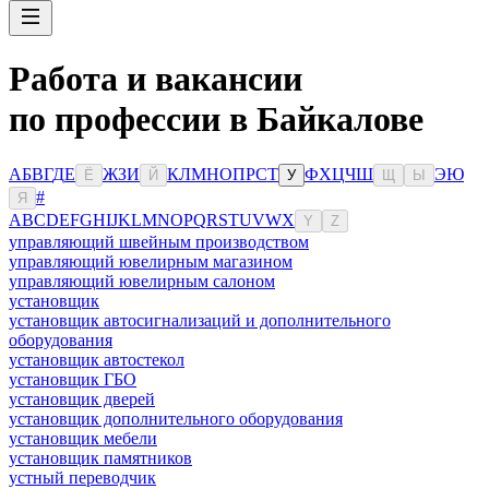
Работа и вакансии
по профессии в Байкалове
А
Б
В
Г
Д
Е
Ж
З
И
К
Л
М
Н
О
П
Р
С
Т
Ф
Х
Ц
Ч
Ш
Э
Ю
Ё
Й
У
Щ
Ы
#
Я
A
B
C
D
E
F
G
H
I
J
K
L
M
N
O
P
Q
R
S
T
U
V
W
X
Y
Z
управляющий швейным производством
управляющий ювелирным магазином
управляющий ювелирным салоном
установщик
установщик автосигнализаций и дополнительного
оборудования
установщик автостекол
установщик ГБО
установщик дверей
установщик дополнительного оборудования
установщик мебели
установщик памятников
устный переводчик