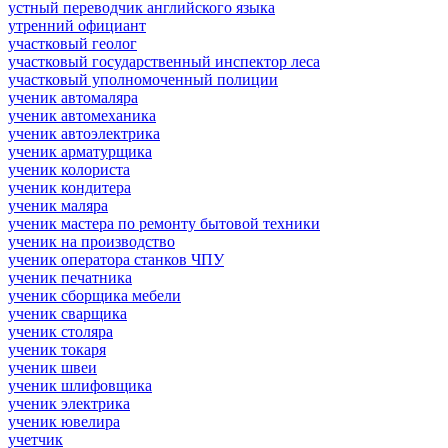
устный переводчик английского языка
утренний официант
участковый геолог
участковый государственный инспектор леса
участковый уполномоченный полиции
ученик автомаляра
ученик автомеханика
ученик автоэлектрика
ученик арматурщика
ученик колориста
ученик кондитера
ученик маляра
ученик мастера по ремонту бытовой техники
ученик на производство
ученик оператора станков ЧПУ
ученик печатника
ученик сборщика мебели
ученик сварщика
ученик столяра
ученик токаря
ученик швеи
ученик шлифовщика
ученик электрика
ученик ювелира
учетчик