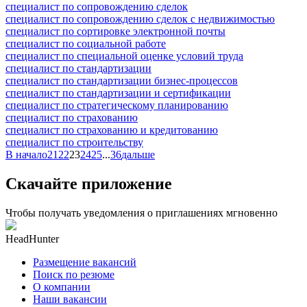
специалист по сопровождению сделок
специалист по сопровождению сделок с недвижимостью
специалист по сортировке электронной почты
специалист по социальной работе
специалист по специальной оценке условий труда
специалист по стандартизации
специалист по стандартизации бизнес-процессов
специалист по стандартизации и сертификации
специалист по стратегическому планированию
специалист по страхованию
специалист по страхованию и кредитованию
специалист по строительству
В начало
21
22
23
24
25
...
36
дальше
Скачайте приложение
Чтобы получать уведомления о приглашениях мгновенно
HeadHunter
Размещение вакансий
Поиск по резюме
О компании
Наши вакансии