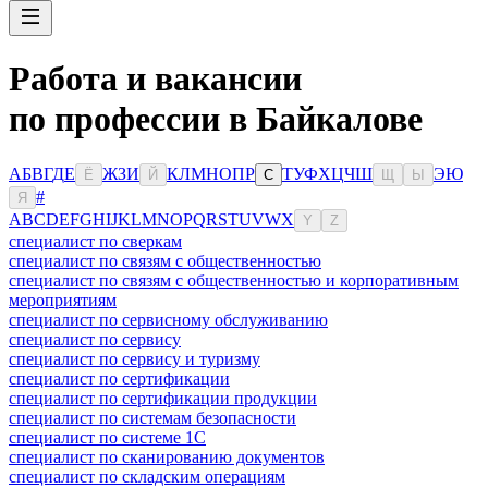
Работа и вакансии
по профессии в Байкалове
А
Б
В
Г
Д
Е
Ж
З
И
К
Л
М
Н
О
П
Р
Т
У
Ф
Х
Ц
Ч
Ш
Э
Ю
Ё
Й
С
Щ
Ы
#
Я
A
B
C
D
E
F
G
H
I
J
K
L
M
N
O
P
Q
R
S
T
U
V
W
X
Y
Z
специалист по сверкам
специалист по связям с общественностью
специалист по связям с общественностью и корпоративным
мероприятиям
специалист по сервисному обслуживанию
специалист по сервису
специалист по сервису и туризму
специалист по сертификации
специалист по сертификации продукции
специалист по системам безопасности
специалист по системе 1С
специалист по сканированию документов
специалист по складским операциям