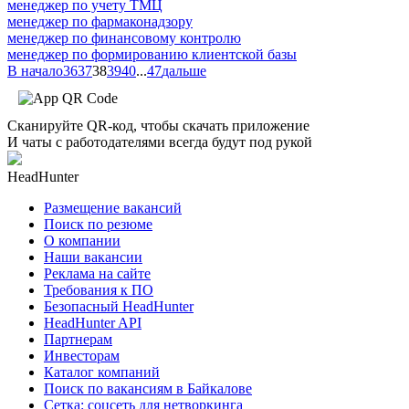
менеджер по учету ТМЦ
менеджер по фармаконадзору
менеджер по финансовому контролю
менеджер по формированию клиентской базы
В начало
36
37
38
39
40
...
47
дальше
Сканируйте QR-код, чтобы скачать приложение
И чаты с работодателями всегда будут под рукой
HeadHunter
Размещение вакансий
Поиск по резюме
О компании
Наши вакансии
Реклама на сайте
Требования к ПО
Безопасный HeadHunter
HeadHunter API
Партнерам
Инвесторам
Каталог компаний
Поиск по вакансиям в Байкалове
Сетка: соцсеть для нетворкинга