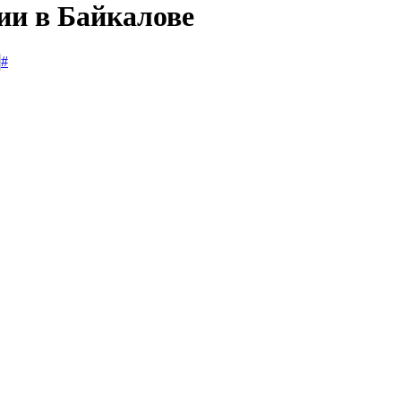
ии в Байкалове
#