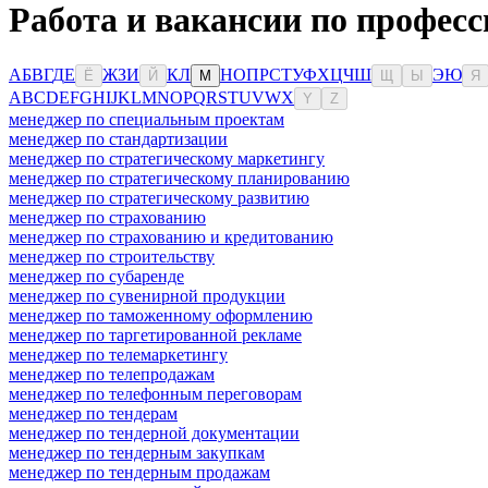
Работа и вакансии по професс
А
Б
В
Г
Д
Е
Ж
З
И
К
Л
Н
О
П
Р
С
Т
У
Ф
Х
Ц
Ч
Ш
Э
Ю
Ё
Й
М
Щ
Ы
Я
A
B
C
D
E
F
G
H
I
J
K
L
M
N
O
P
Q
R
S
T
U
V
W
X
Y
Z
менеджер по специальным проектам
менеджер по стандартизации
менеджер по стратегическому маркетингу
менеджер по стратегическому планированию
менеджер по стратегическому развитию
менеджер по страхованию
менеджер по страхованию и кредитованию
менеджер по строительству
менеджер по субаренде
менеджер по сувенирной продукции
менеджер по таможенному оформлению
менеджер по таргетированной рекламе
менеджер по телемаркетингу
менеджер по телепродажам
менеджер по телефонным переговорам
менеджер по тендерам
менеджер по тендерной документации
менеджер по тендерным закупкам
менеджер по тендерным продажам