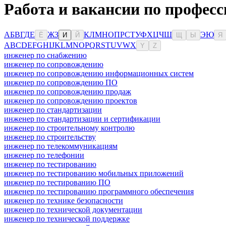
Работа и вакансии по професс
А
Б
В
Г
Д
Е
Ж
З
К
Л
М
Н
О
П
Р
С
Т
У
Ф
Х
Ц
Ч
Ш
Э
Ю
Ё
И
Й
Щ
Ы
Я
A
B
C
D
E
F
G
H
I
J
K
L
M
N
O
P
Q
R
S
T
U
V
W
X
Y
Z
инженер по снабжению
инженер по сопровождению
инженер по сопровождению информационных систем
инженер по сопровождению ПО
инженер по сопровождению продаж
инженер по сопровождению проектов
инженер по стандартизации
инженер по стандартизации и сертификации
инженер по строительному контролю
инженер по строительству
инженер по телекоммуникациям
инженер по телефонии
инженер по тестированию
инженер по тестированию мобильных приложений
инженер по тестированию ПО
инженер по тестированию программного обеспечения
инженер по технике безопасности
инженер по технической документации
инженер по технической поддержке