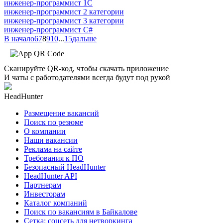
инженер-программист 1С
инженер-программист 2 категории
инженер-программист 3 категории
инженер-программист C#
В начало
6
7
8
9
10
...
15
дальше
Сканируйте QR-код, чтобы скачать приложение
И чаты с работодателями всегда будут под рукой
HeadHunter
Размещение вакансий
Поиск по резюме
О компании
Наши вакансии
Реклама на сайте
Требования к ПО
Безопасный HeadHunter
HeadHunter API
Партнерам
Инвесторам
Каталог компаний
Поиск по вакансиям в Байкалове
Сетка: соцсеть для нетворкинга