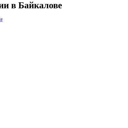
ии в Байкалове
#