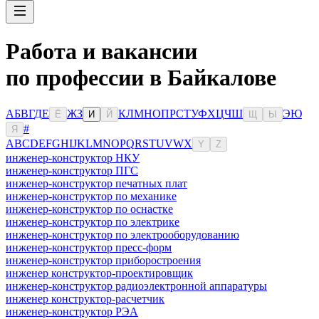
Работа и вакансии
по профессии в Байкалове
А
Б
В
Г
Д
Е
Ж
З
К
Л
М
Н
О
П
Р
С
Т
У
Ф
Х
Ц
Ч
Ш
Э
Ю
Ё
И
Й
Щ
Ы
#
Я
A
B
C
D
E
F
G
H
I
J
K
L
M
N
O
P
Q
R
S
T
U
V
W
X
Y
Z
инженер-конструктор НКУ
инженер-конструктор ПГС
инженер-конструктор печатных плат
инженер-конструктор по механике
инженер-конструктор по оснастке
инженер-конструктор по электрике
инженер-конструктор по электрооборудованию
инженер-конструктор пресс-форм
инженер-конструктор приборостроения
инженер конструктор-проектировщик
инженер-конструктор радиоэлектронной аппаратуры
инженер конструктор-расчетчик
инженер-конструктор РЭА