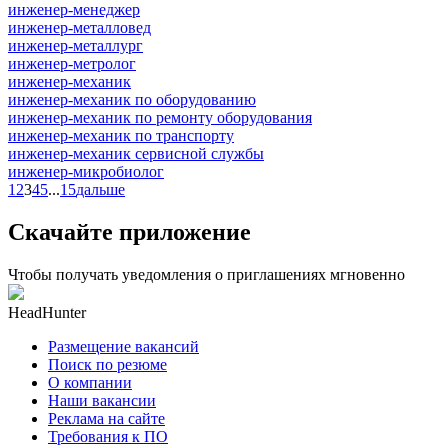
инженер-менеджер
инженер-металловед
инженер-металлург
инженер-метролог
инженер-механик
инженер-механик по оборудованию
инженер-механик по ремонту оборудования
инженер-механик по транспорту
инженер-механик сервисной службы
инженер-микробиолог
1
2
3
4
5
...
15
дальше
Скачайте приложение
Чтобы получать уведомления о приглашениях мгновенно
HeadHunter
Размещение вакансий
Поиск по резюме
О компании
Наши вакансии
Реклама на сайте
Требования к ПО