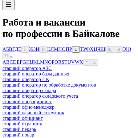
Работа и вакансии
по профессии в Байкалове
А
Б
В
Г
Д
Е
Ж
З
И
К
Л
М
Н
О
П
Р
Т
У
Ф
Х
Ц
Ч
Ш
Э
Ю
Ё
Й
С
Щ
Ы
#
Я
A
B
C
D
E
F
G
H
I
J
K
L
M
N
O
P
Q
R
S
T
U
V
W
X
Y
Z
старший оператор АЗС
старший оператор базы данных
старший оператор ПК
старший оператор по обработке документов
старший оператор склада
старший оператор складского учета
старший операционист
старший офис-менеджер
старший офисный сотрудник
старший официант
старший охранник
старший пекарь
старший повар