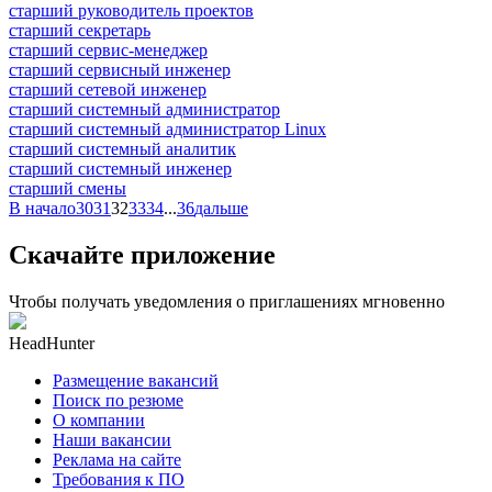
старший руководитель проектов
старший секретарь
старший сервис-менеджер
старший сервисный инженер
старший сетевой инженер
старший системный администратор
старший системный администратор Linux
старший системный аналитик
старший системный инженер
старший смены
В начало
30
31
32
33
34
...
36
дальше
Скачайте приложение
Чтобы получать уведомления о приглашениях мгновенно
HeadHunter
Размещение вакансий
Поиск по резюме
О компании
Наши вакансии
Реклама на сайте
Требования к ПО