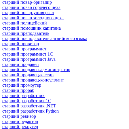
старший повар-бригадир
старший повар горячего цеха
старший повар-универсал
старший повар холодного цеха
старший полицейский
старший помощник капитана
старший преподаватель
старший преподаватель английского языка
старший провизор
старший программист
старший программист 1С
старший программист Java
старший продавец
старший продавец-администратор
старший продавец-кассир
старший продавец-консультант
старший промоутер
старший прораб
старший разработчик
старший разработчик 1С
старший разработчик .NET
старший разработчик Python
старший ревизор
старший редактор
старший рекрутер