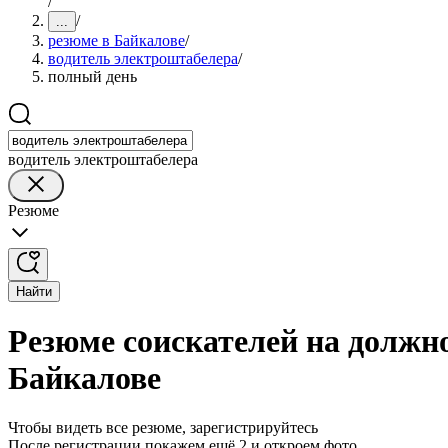
/
/
...
резюме в Байкалове
/
водитель электроштабелера
/
полный день
водитель электроштабелера
Резюме
Найти
Резюме соискателей на должн
Байкалове
Чтобы видеть все резюме, зарегистрируйтесь
После регистрации покажем ещё 2 и откроем фото