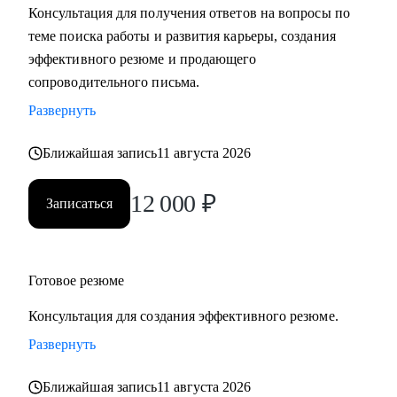
Консультация для получения ответов на вопросы по
теме поиска работы и развития карьеры, создания
С чем помогу:
эффективного резюме и продающего
• Разработать карьерную стратегию и план перехода в IT из
сопроводительного письма.
других сфер.
Развернуть
• Определить, какие из имеющихся навыков можно
применить сейчас, а чему можно научиться в процессе
Ближайшая запись
11 августа 2026
смены вектора.
• Правильно преподнести текущий опыт как в резюме, так
12 000
₽
Записаться
и в самопрезентации на интервью.
• Разобраться в рынке IT и его трендах.
Кому могу помочь:
Готовое резюме
• IT-специалистам от начального уровня до руководителей
Консультация для создания эффективного резюме.
в направлениях: Разработка, Тестирование, Техническая
поддержка, Прикладное и системное администрирование,
Развернуть
DevOps, Продуктовый и Проектный менеджмент,
Ближайшая запись
11 августа 2026
Системная аналитика