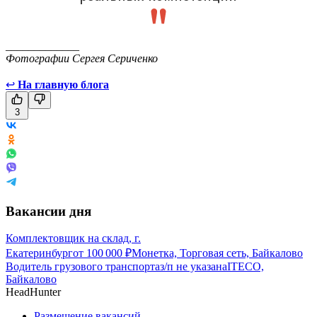
_____________
Фотографии Сергея Сериченко
↩
На главную блога
3
Вакансии дня
Комплектовщик на склад, г.
Екатеринбург
от
100 000
₽
Монетка, Торговая сеть, Байкалово
Водитель грузового транспорта
з/п не указана
ITECO,
Байкалово
HeadHunter
Размещение вакансий