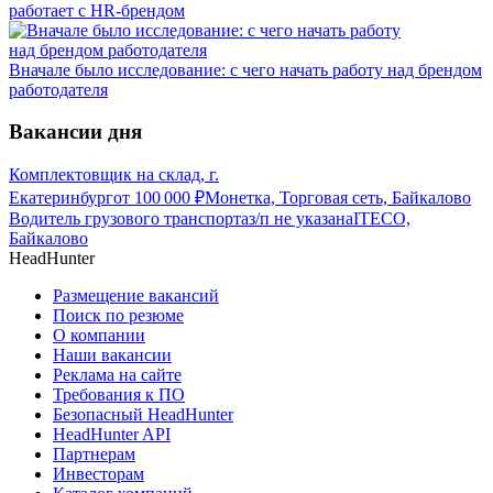
работает с HR-брендом
Вначале было исследование: с чего начать работу над брендом
работодателя
Вакансии дня
Комплектовщик на склад, г.
Екатеринбург
от
100 000
₽
Монетка, Торговая сеть, Байкалово
Водитель грузового транспорта
з/п не указана
ITECO,
Байкалово
HeadHunter
Размещение вакансий
Поиск по резюме
О компании
Наши вакансии
Реклама на сайте
Требования к ПО
Безопасный HeadHunter
HeadHunter API
Партнерам
Инвесторам