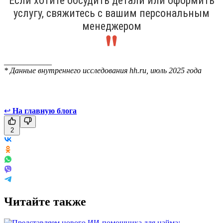
Если хотите обсудить детали или оформить
услугу, свяжитесь с вашим персональным
менеджером
____________
* Данные внутреннего исследования hh.ru, июль 2025 года
↩
На главную блога
2
Читайте также