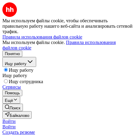
Мы используем файлы cookie, чтобы обеспечивать
правильную работу нашего веб-сайта и анализировать сетевой
трафик.
Правила использования файлов cookie
Мы используем файлы cookie.
Правила использования
файлов cookie
Понятно
Ищу работу
Ищу работу
Ищу работу
Ищу сотрудника
Сервисы
Помощь
Ещё
Поиск
Байкалово
Войти
Войти
Создать резюме