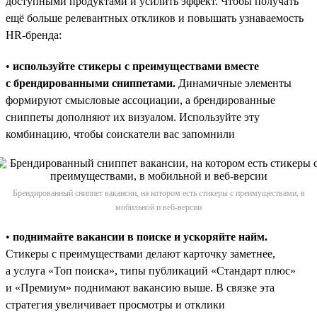
доступными продуктами и усилить эффект. Чтобы получать
ещё больше релевантных откликов и повышать узнаваемость
HR-бренда:
•
используйте стикеры с преимуществами вместе
с брендированными сниппетами.
Динамичные элементы
формируют смысловые ассоциации, а брендированные
сниппеты дополняют их визуалом. Используйте эту
комбинацию, чтобы соискатели вас запомнили
Брендированный сниппет вакансии, на котором есть стикеры с преимуществами, в
мобильной и веб-версии
•
поднимайте вакансии в поиске и ускоряйте найм.
Стикеры с преимуществами делают карточку заметнее,
а услуга «Топ поиска», типы публикаций «Стандарт плюс»
и «Премиум» поднимают вакансию выше. В связке эта
стратегия увеличивает просмотры и отклики