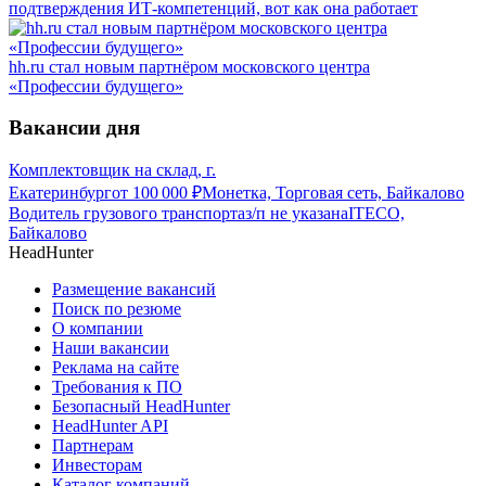
подтверждения ИТ-компетенций, вот как она работает
hh.ru стал новым партнёром московского центра
«Профессии будущего»
Вакансии дня
Комплектовщик на склад, г.
Екатеринбург
от
100 000
₽
Монетка, Торговая сеть, Байкалово
Водитель грузового транспорта
з/п не указана
ITECO,
Байкалово
HeadHunter
Размещение вакансий
Поиск по резюме
О компании
Наши вакансии
Реклама на сайте
Требования к ПО
Безопасный HeadHunter
HeadHunter API
Партнерам
Инвесторам
Каталог компаний