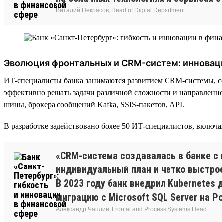
Виталий Некрасов, Head of Digital Department
Эволюция фронтальных и CRM-систем: инновац
ИТ-специалисты банка занимаются развитием CRM-системы, с
эффективно решать задачи различной сложности и направленно
шины, брокера сообщений Kafka, SSIS-пакетов, API.
В разработке задействовано более 50 ИТ-специалистов, включ
«CRM-система создавалась в банке с 
индивидуальный план и четко выстро
В 2023 году банк внедрил Kubernetes
миграцию с Microsoft SQL Server на P
Александр Чаплин, Frontal and Process Systems Head