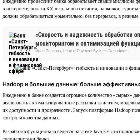
Ежедневно процессинг банка обрабатывает свыше миллиона фи
в интернете, оплата КУ, школьного питания, парковки, турник
должна обрабатываться моментально, без перерывов, в режиме 
«Скорость и надежность обработки о
мониторингом и оптимизацией функци
Инна Павлова, Head of Payment Systems Department
Hadoop и большие данные: больше эффективны
Ежедневно в банке создается огромное количество «сырых» д
реализовать автоматизированные рассылки клиентам, модели м
их доступности и прозрачности. Запуск платформы Hadoop позв
контроля качества данных.
Разработка функционала ведется на стеке Java EE с использов
специалистами банка.