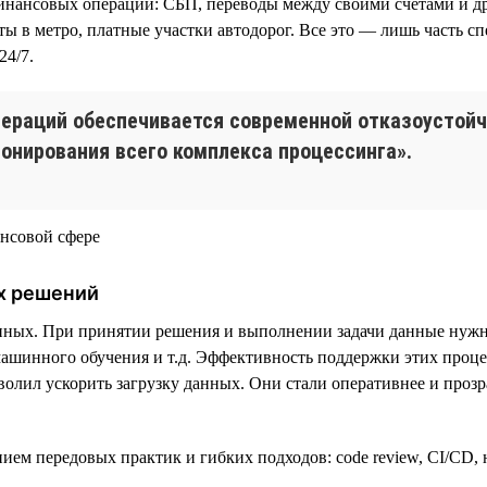
нансовых операций: СБП, переводы между своими счетами и др
еты в метро, платные участки автодорог. Все это — лишь часть 
24/7.
пераций обеспечивается современной отказоустой
онирования всего комплекса процессинга».
х решений
анных. При принятии решения и выполнении задачи данные нужн
ашинного обучения и т.д. Эффективность поддержки этих процес
олил ускорить загрузку данных. Они стали оперативнее и прозр
анием передовых практик и гибких подходов: code review, CI/CD