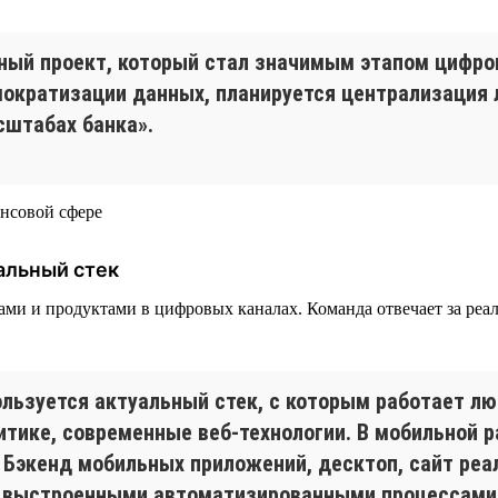
ный проект, который стал значимым этапом цифр
емократизации данных, планируется централизаци
сштабах банка».
альный стек
висами и продуктами в цифровых каналах. Команда отвечает за р
льзуется актуальный стек, с которым работает лю
алитике, современные веб-технологии. В мобильной
on. Бэкенд мобильных приложений, десктоп, сайт р
 с выстроенными автоматизированными процессами 