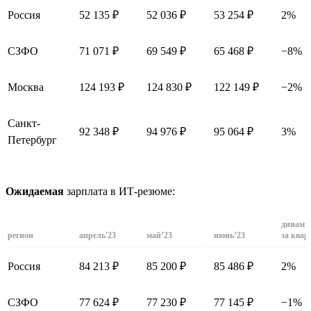
Россия
52 135 ₽
52 036 ₽
53 254 ₽
2%
СЗФО
71 071 ₽
69 549 ₽
65 468 ₽
−8%
Москва
124 193 ₽
124 830 ₽
122 149 ₽
−2%
Санкт-
92 348 ₽
94 976 ₽
95 064 ₽
3%
Петербург
Ожидаемая
зарплата в ИТ-резюме:
динами
регион
апрель'23
май’23
июнь’23
за квар
Россия
84 213 ₽
85 200 ₽
85 486 ₽
2%
СЗФО
77 624 ₽
77 230 ₽
77 145 ₽
−1%