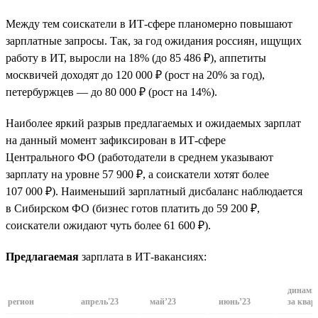
Между тем соискатели в ИТ-сфере планомерно повышают
зарплатные запросы. Так, за год ожидания россиян, ищущих
работу в ИТ, выросли на 18% (до 85 486 ₽), аппетиты
москвичей доходят до 120 000 ₽ (рост на 20% за год),
петербуржцев — до 80 000 ₽ (рост на 14%).
Наиболее яркий разрыв предлагаемых и ожидаемых зарплат
на данный момент зафиксирован в ИТ-сфере
Центрального ФО (работодатели в среднем указывают
зарплату на уровне 57 900 ₽, а соискатели хотят более
107 000 ₽). Наименьший зарплатный дисбаланс наблюдается
в Сибирском ФО (бизнес готов платить до 59 200 ₽,
соискатели ожидают чуть более 61 600 ₽).
Предлагаемая
зарплата в ИТ-вакансиях:
динами
регион
апрель'23
май’23
июнь’23
за квар