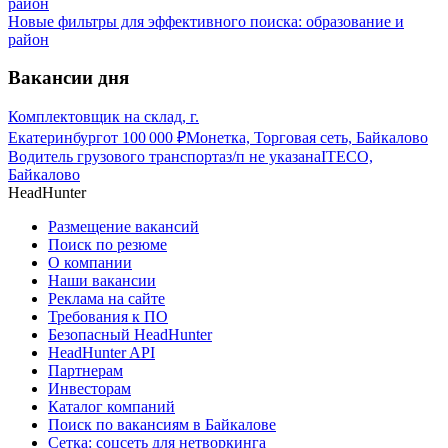
Новые фильтры для эффективного поиска: образование и
район
Вакансии дня
Комплектовщик на склад, г.
Екатеринбург
от
100 000
₽
Монетка, Торговая сеть, Байкалово
Водитель грузового транспорта
з/п не указана
ITECO,
Байкалово
HeadHunter
Размещение вакансий
Поиск по резюме
О компании
Наши вакансии
Реклама на сайте
Требования к ПО
Безопасный HeadHunter
HeadHunter API
Партнерам
Инвесторам
Каталог компаний
Поиск по вакансиям в Байкалове
Сетка: соцсеть для нетворкинга