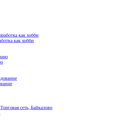
аботка как хобби
ию
ование
Торговая сеть, Байкалово
о