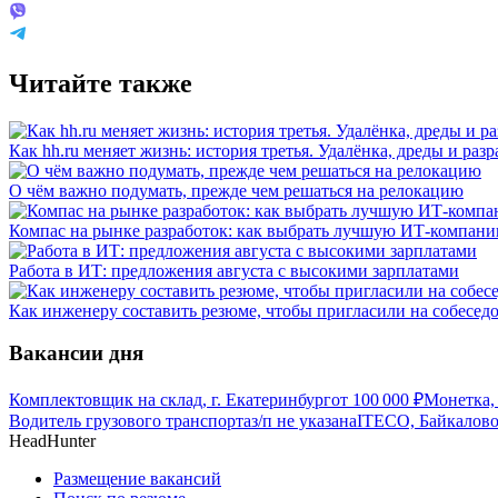
Читайте также
Как hh.ru меняет жизнь: история третья. Удалёнка, дреды и разр
О чём важно подумать, прежде чем решаться на релокацию
Компас на рынке разработок: как выбрать лучшую ИТ-компан
Работа в ИТ: предложения августа с высокими зарплатами
Как инженеру составить резюме, чтобы пригласили на собесед
Вакансии дня
Комплектовщик на склад, г. Екатеринбург
от
100 000
₽
Монетка, 
Водитель грузового транспорта
з/п не указана
ITECO, Байкалов
HeadHunter
Размещение вакансий