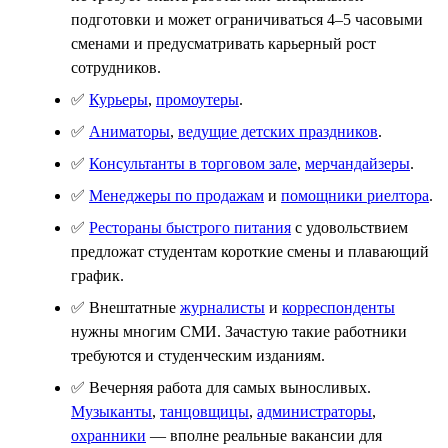
подготовки и может ограничиваться 4–5 часовыми
сменами и предусматривать карьерный рост
сотрудников.
✅
Курьеры
,
промоутеры
.
✅
Аниматоры
,
ведущие детских праздников
.
✅
Консультанты в торговом зале
,
мерчандайзеры
.
✅
Менеджеры по продажам
и
помощники риелтора
.
✅
Рестораны быстрого питания
с удовольствием
предложат студентам короткие смены и плавающий
график.
✅ Внештатные
журналисты
и
корреспонденты
нужны многим СМИ. Зачастую такие работники
требуются и студенческим изданиям.
✅ Вечерняя работа для самых выносливых.
Музыканты
,
танцовщицы
,
администраторы
,
охранники
— вполне реальные вакансии для